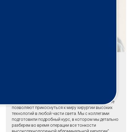
Прудков Михаил Иосифович
Председатель "Клуба хирургов и эндоскопистов Свердловской
области"
"Обучение в формате стажировок на рабочем месте
позволяют прикоснуться к миру хирургии высоких
технологий в любой части света. Мы с коллегами
подготовили подробный курс, в котором мы детально
разберем во время операции все тонкости
высокотехнологичной абдоминальной хирургии"