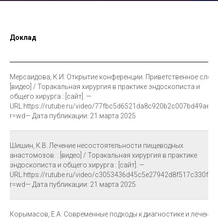
Доклад
Мерсаидова, К.И. Открытие конференции. Приветственное слово.
[видео] / Торакальная хирургия в практике эндоскописта и
общего хирурга : [сайт]. —
URL:https://rutube.ru/video/77fbc5d6521da8c920b2c007bd49ae05
r=wd— Дата публикации: 21 марта 2025
Шишин, К.В. Лечение несостоятельности пищеводных
анастомозов. : [видео] / Торакальная хирургия в практике
эндоскописта и общего хирурга : [сайт]. —
URL:https://rutube.ru/video/c3053436d45c5e27942d8f517c330fd3
r=wd— Дата публикации: 21 марта 2025
Корымасов, Е.А. Современные подходы к диагностике и лечени