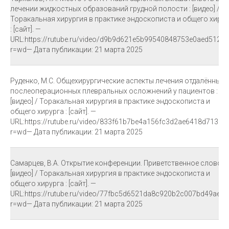
лечении жидкостных образований грудной полости : [видео] /
Торакальная хирургия в практике эндоскописта и общего хирур
: [сайт]. —
URL:https://rutube.ru/video/d9b9d621e5b99540848753e0aed51248
r=wd— Дата публикации: 21 марта 2025
Руденко, М.С. Общехирургические аспекты лечения отдалённых
послеоперационных плевральных осложнений у пациентов :
[видео] / Торакальная хирургия в практике эндоскописта и
общего хирурга : [сайт]. —
URL:https://rutube.ru/video/833f61b7be4a156fc3d2ae6418d71339/
r=wd— Дата публикации: 21 марта 2025
Самарцев, В.А. Открытие конференции. Приветственное слово. :
[видео] / Торакальная хирургия в практике эндоскописта и
общего хирурга : [сайт]. —
URL:https://rutube.ru/video/77fbc5d6521da8c920b2c007bd49ae05
r=wd— Дата публикации: 21 марта 2025