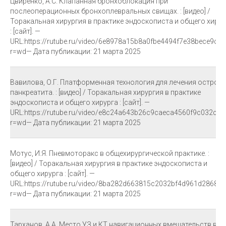
Цвиренко, А.С. Клапанная бронхоблокация при
послеоперационных бронхоплевральных свищах. : [видео] /
Торакальная хирургия в практике эндоскописта и общего хирур
: [сайт]. —
URL:https://rutube.ru/video/6e8978a15b8a0fbe4494f7e38bece9cd/
r=wd— Дата публикации: 21 марта 2025
Вавилова, О.Г. Платформенная технология для лечения острого
панкреатита. : [видео] / Торакальная хирургия в практике
эндоскописта и общего хирурга : [сайт]. —
URL:https://rutube.ru/video/e8c24a643b26c9caeca4560f9c032cea
r=wd— Дата публикации: 21 марта 2025
Мотус, И.Я. Пневмоторакс в общехирургической практике. :
[видео] / Торакальная хирургия в практике эндоскописта и
общего хирурга : [сайт]. —
URL:https://rutube.ru/video/8ba282d663815c2032bf4d961d28681f
r=wd— Дата публикации: 21 марта 2025
Тарханов, А.А. Место УЗ и КТ навигационных вмешательств в