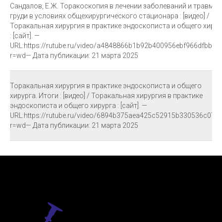
Сандалов, Е.Ж. Торакоскопия в лечении заболеваний и травм
груди в условиях общехирургического стационара : [видео] /
Торакальная хирургия в практике эндоскописта и общего хирур
: [сайт]. —
URL:https://rutube.ru/video/a4848866b1b92b400956ebf966dfbb3a
r=wd— Дата публикации: 21 марта 2025
Торакальная хирургия в практике эндоскописта и общего
хирурга. Итоги : [видео] / Торакальная хирургия в практике
эндоскописта и общего хирурга : [сайт]. —
URL:https://rutube.ru/video/6894b375aea425c52915b330536c0737
r=wd— Дата публикации: 21 марта 2025