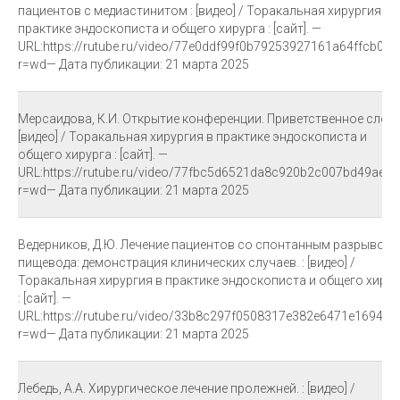
пациентов с медиастинитом : [видео] / Торакальная хирургия в
практике эндоскописта и общего хирурга : [сайт]. —
URL:https://rutube.ru/video/77e0ddf99f0b79253927161a64ffcb08/
r=wd— Дата публикации: 21 марта 2025
Мерсаидова, К.И. Открытие конференции. Приветственное слово.
[видео] / Торакальная хирургия в практике эндоскописта и
общего хирурга : [сайт]. —
URL:https://rutube.ru/video/77fbc5d6521da8c920b2c007bd49ae05
r=wd— Дата публикации: 21 марта 2025
Ведерников, Д.Ю. Лечение пациентов со спонтанным разрывом
пищевода: демонстрация клинических случаев. : [видео] /
Торакальная хирургия в практике эндоскописта и общего хирур
: [сайт]. —
URL:https://rutube.ru/video/33b8c297f0508317e382e6471e16945a
r=wd— Дата публикации: 21 марта 2025
Лебедь, А.А. Хирургическое лечение пролежней. : [видео] /