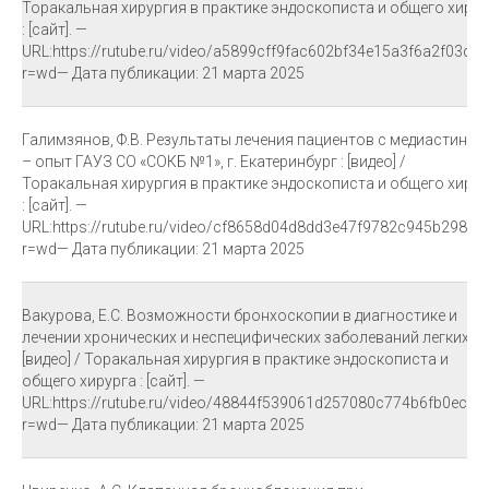
Торакальная хирургия в практике эндоскописта и общего хирур
: [сайт]. —
URL:https://rutube.ru/video/a5899cff9fac602bf34e15a3f6a2f03d/?
r=wd— Дата публикации: 21 марта 2025
Галимзянов, Ф.В. Результаты лечения пациентов с медиастинит
– опыт ГАУЗ СО «СОКБ №1», г. Екатеринбург : [видео] /
Торакальная хирургия в практике эндоскописта и общего хирур
: [сайт]. —
URL:https://rutube.ru/video/cf8658d04d8dd3e47f9782c945b29834
r=wd— Дата публикации: 21 марта 2025
Вакурова, Е.С. Возможности бронхоскопии в диагностике и
лечении хронических и неспецифических заболеваний легких :
[видео] / Торакальная хирургия в практике эндоскописта и
общего хирурга : [сайт]. —
URL:https://rutube.ru/video/48844f539061d257080c774b6fb0eca5
r=wd— Дата публикации: 21 марта 2025