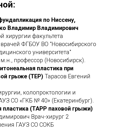
ной:
фундапликация по Ниссену,
ко Владимир Владимирович
й хирургии факультета
 врачей ФГБОУ ВО "Новосибирского
дицинского университета"
м.н., профессор (Новосибирск).
итонеальная пластика при
вой грыже (ТЕР)
Тарасов Евгений
ирургии, колопроктологии и
АУЗ СО «ГКБ № 40» (Екатеринбург).
 пластика (TAPP паховой грыжи)
димирович Врач-хирург 2
ления ГАУЗ СО СОКБ