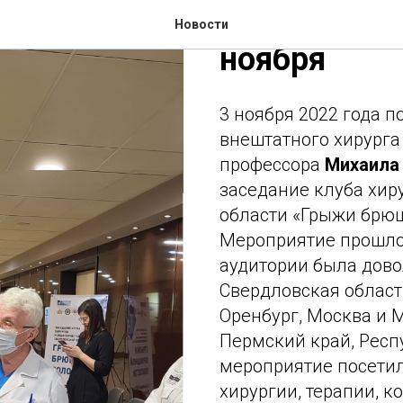
Завершилос
Новости
ноября
3 ноября 2022 года 
внештатного хирурга 
профессора
Михаила
заседание клуба хир
области «Грыжи брю
Мероприятие прошло
аудитории была дово
Свердловская област
Оренбург, Москва и М
Пермский край, Респу
мероприятие посетил
хирургии, терапии, к