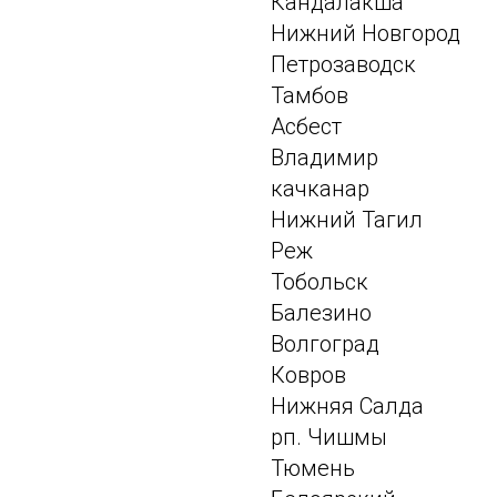
Кандалакша
Нижний Новгород
Петрозаводск
Тамбов
Асбест
Владимир
качканар
Нижний Тагил
Реж
Тобольск
Балезино
Волгоград
Ковров
Нижняя Салда
рп. Чишмы
Тюмень