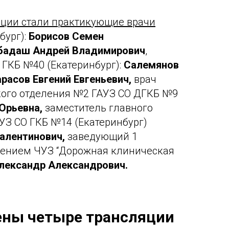
ции стали практикующие врачи
бург):
Борисов Семен
бадаш Андрей Владимирович
,
ГКБ №40 (Екатеринбург):
Салемянов
арасов Евгений Евгеньевич,
врач
кого отделения №2 ГАУЗ СО ДГКБ №9
Юрьевна,
заместитель главного
АУЗ СО ГКБ №14 (Екатеринбург)
Валентинович,
заведующий 1
лением ЧУЗ “Дорожная клиническая
лександр Александрович.
ены четыре трансляции