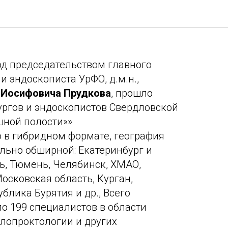
ь заседание клуба 3
под председательством главного
и эндоскописта УрФО, д.м.н.,
 Иосифовича Прудкова
, прошло
ургов и эндоскопистов Свердловской
шной полости»»
 в гибридном формате, география
льно обширной: Екатеринбург и
ь, Тюмень, Челябинск, ХМАО,
осковская область, Курган,
блика Бурятия и др., Всего
о 199 специалистов в области
олопроктологии и других