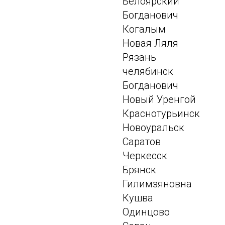
Белоярский
Богданович
Когалым
Новая Ляля
Рязань
челябинск
Богданович
Новый Уренгой
Краснотурьинск
Новоуральск
Саратов
Черкесск
Брянск
Гилимзяновна
Кушва
Одинцово