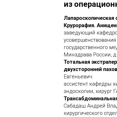
из операцион
Лапароскопическая 
Крурорафия.
Анищен
заведующий кафедро
усовершенствования
государственного ме
Минздрава России, д.
Тотальная экстрапер
двухсторонней пахо
Евгеньевич
ассистент кафедры х
эндоскопии, хирург Г
Трансабдоминальная
Сабадаш Андрей Вла
хирургического отде