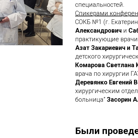
специальностей.
Спикерами конферен
СОКБ №1 (г. Екатерин
Александрович
и
Са
практикующие врачи 
Азат Закариевич и
Т
детского хирургичес
Комарова Светлана 
врача по хирургии Г
Деревянко Евгений 
хирургическим отде
больница”
Засорин А
Были провед